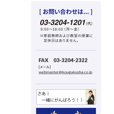
FAX 03-3204-2322
[メール]
webmaster@kougakusha.co.jp