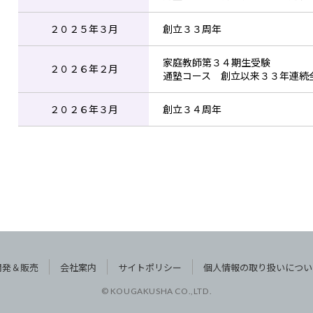
２０２５年３月
創立３３周年
家庭教師第３４期生受験
２０２６年２月
通塾コース 創立以来３３年連続
２０２６年３月
創立３４周年
開発＆販売
会社案内
サイトポリシー
個人情報の取り扱いについ
© KOUGAKUSHA CO.,LTD.