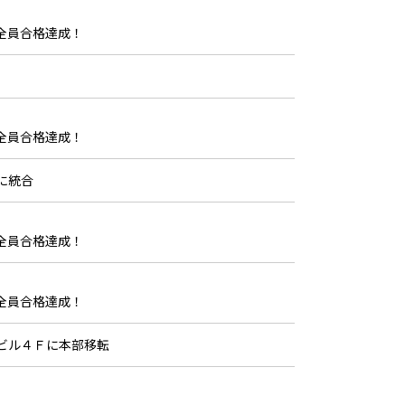
全員合格達成！
全員合格達成！
に統合
全員合格達成！
全員合格達成！
ビル４Ｆに本部移転