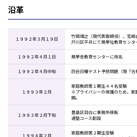
沿革
竹岡靖之（現代表取締役），宮崎
１９９２年３月１９日
戸川区平井にて晃學社教育センタ
１９９２年４月１日
晃學舎教育センターに改名
１９９２年４月中旬
四谷日曜テスト予想問題（現『合
家庭教師第１期生４４名受験
１９９３年２月
※プライバシーの保護のため，家
開。
豊島区目白に事務所移転
１９９３年２月下旬
通塾コース創設
家庭教師第２期生受験
１９９４年２月