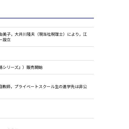
由美子，大井川隆夫（現当社税理士）により，江
ー設立
格シリーズ』）販売開始
庭教師，プライベートスクール生の進学先は非公