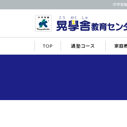
中学受
TOP
通塾コース
家庭