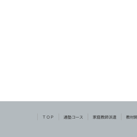
ＴＯＰ
通塾コース
家庭教師派遣
教材